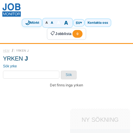
🌙
A
A
A
SV
▾
Mörkt
A
Kontakta oss
📋
Jobblista
0
/
HEM
YRKEN J
YRKEN
J
Sök yrke
Sök
Det finns inga yrken
NY SÖKNING