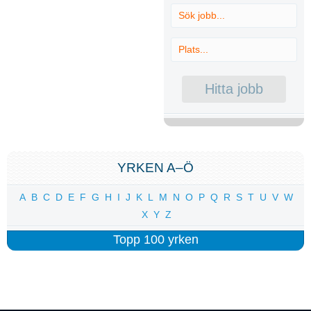
YRKEN A–Ö
A
B
C
D
E
F
G
H
I
J
K
L
M
N
O
P
Q
R
S
T
U
V
W
X
Y
Z
Topp 100 yrken