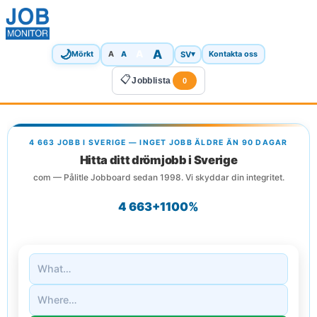
🌙
A
A
A
SV
▾
Mörkt
A
Kontakta oss
📋
Jobblista
0
4 663 JOBB I SVERIGE — INGET JOBB ÄLDRE ÄN 90 DAGAR
Hitta ditt drömjobb i Sverige
com — Pålitle Jobboard sedan 1998. Vi skyddar din integritet.
4 663+
1
100%