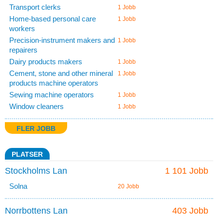
Transport clerks
1 Jobb
Home-based personal care
1 Jobb
workers
Precision-instrument makers and
1 Jobb
repairers
Dairy products makers
1 Jobb
Cement, stone and other mineral
1 Jobb
products machine operators
Sewing machine operators
1 Jobb
Window cleaners
1 Jobb
FLER JOBB
PLATSER
Stockholms Lan
1 101 Jobb
Solna
20 Jobb
Norrbottens Lan
403 Jobb