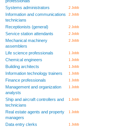
professionals
Systems administrators
2 Jobb
Information and communications
2 Jobb
technicians
Receptionists (general)
2 Jobb
Service station attendants
2 Jobb
Mechanical machinery
2 Jobb
assemblers
Life science professionals
1 Jobb
Chemical engineers
1 Jobb
Building architects
1 Jobb
Information technology trainers
1 Jobb
Finance professionals
1 Jobb
Management and organization
1 Jobb
analysts
Ship and aircraft controllers and
1 Jobb
technicians
Real estate agents and property
1 Jobb
managers
Data entry clerks
1 Jobb