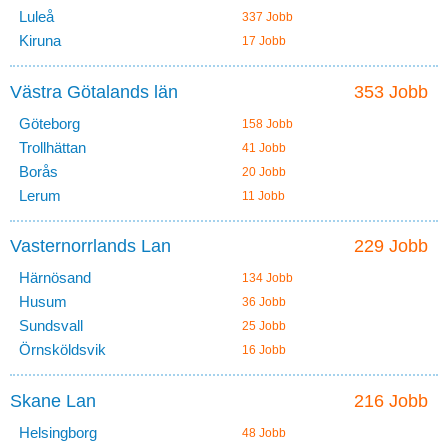
Luleå
337 Jobb
Kiruna
17 Jobb
Västra Götalands län
353 Jobb
Göteborg
158 Jobb
Trollhättan
41 Jobb
Borås
20 Jobb
Lerum
11 Jobb
Vasternorrlands Lan
229 Jobb
Härnösand
134 Jobb
Husum
36 Jobb
Sundsvall
25 Jobb
Örnsköldsvik
16 Jobb
Skane Lan
216 Jobb
Helsingborg
48 Jobb