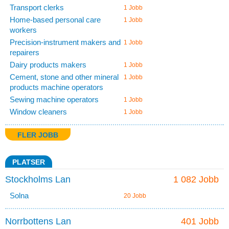
Transport clerks
1 Jobb
Home-based personal care
1 Jobb
workers
Precision-instrument makers and
1 Jobb
repairers
Dairy products makers
1 Jobb
Cement, stone and other mineral
1 Jobb
products machine operators
Sewing machine operators
1 Jobb
Window cleaners
1 Jobb
FLER JOBB
PLATSER
Stockholms Lan
1 082 Jobb
Solna
20 Jobb
Norrbottens Lan
401 Jobb