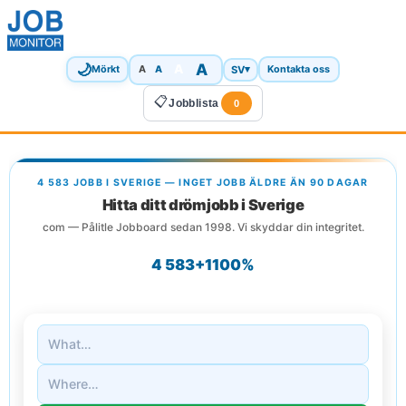
🌙
A
A
A
SV
▾
Mörkt
A
Kontakta oss
📋
Jobblista
0
4 583 JOBB I SVERIGE — INGET JOBB ÄLDRE ÄN 90 DAGAR
Hitta ditt drömjobb i Sverige
com — Pålitle Jobboard sedan 1998. Vi skyddar din integritet.
4 583+
1
100%