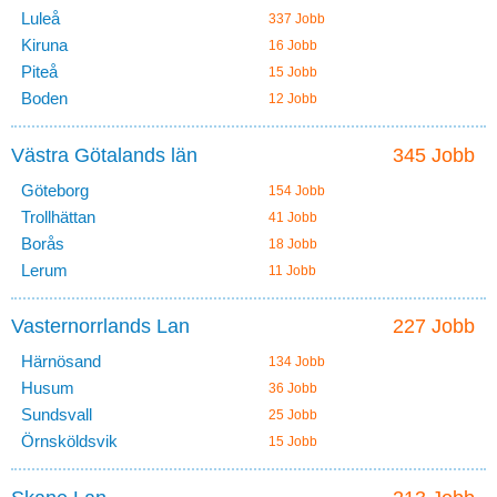
Luleå
337 Jobb
Kiruna
16 Jobb
Piteå
15 Jobb
Boden
12 Jobb
Västra Götalands län
345 Jobb
Göteborg
154 Jobb
Trollhättan
41 Jobb
Borås
18 Jobb
Lerum
11 Jobb
Vasternorrlands Lan
227 Jobb
Härnösand
134 Jobb
Husum
36 Jobb
Sundsvall
25 Jobb
Örnsköldsvik
15 Jobb