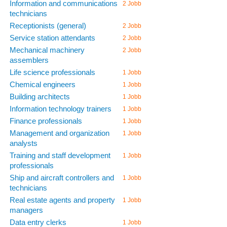
Information and communications
2 Jobb
technicians
Receptionists (general)
2 Jobb
Service station attendants
2 Jobb
Mechanical machinery
2 Jobb
assemblers
Life science professionals
1 Jobb
Chemical engineers
1 Jobb
Building architects
1 Jobb
Information technology trainers
1 Jobb
Finance professionals
1 Jobb
Management and organization
1 Jobb
analysts
Training and staff development
1 Jobb
professionals
Ship and aircraft controllers and
1 Jobb
technicians
Real estate agents and property
1 Jobb
managers
Data entry clerks
1 Jobb