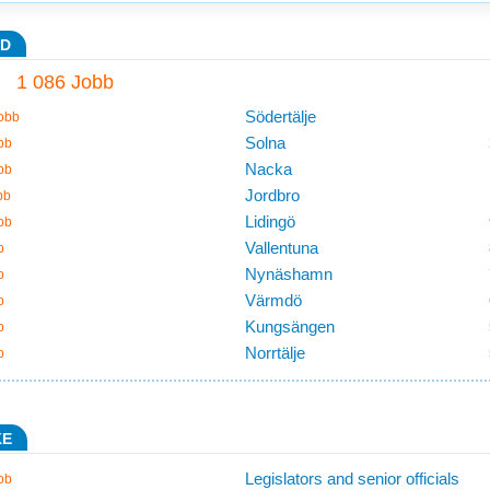
AD
1 086 Jobb
Södertälje
obb
Solna
bb
Nacka
bb
Jordbro
bb
Lidingö
bb
Vallentuna
b
Nynäshamn
b
Värmdö
b
Kungsängen
b
Norrtälje
b
KE
Legislators and senior officials
bb