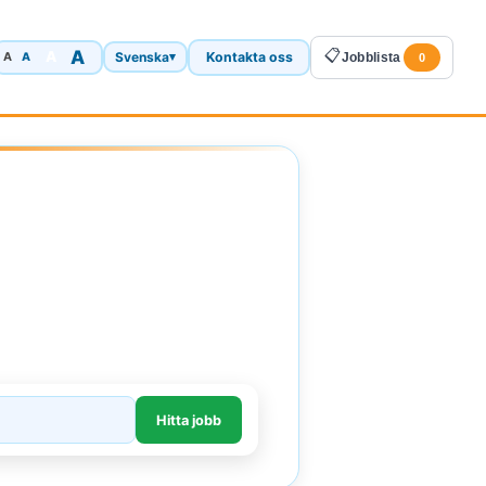
A
📋
A
Svenska
Kontakta oss
A
▾
Jobblista
A
0