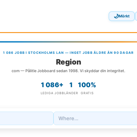
🌙
Mörkt
1 086 JOBB I STOCKHOLMS LAN — INGET JOBB ÄLDRE ÄN 90 DAGAR
Region
com — Pålitle Jobboard sedan 1998. Vi skyddar din integritet.
1 086+
1
100%
LEDIGA JOBB
LÄNDER
GRATIS