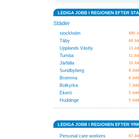
LEDIGA JOBB I REGIONEN EFTER ST
Städer
stockholm
680 J
Täby
68 Jo
Upplands Väsby
13 Jo
Tumba
11 Jo
Järfälla
10 Jo
Sundbyberg
8 Job
Bromma
8 Job
Botkyrka
7 Job
Ekerö
5 Job
Huddinge
5 Job
LEDIGA JOBB I REGIONEN EFTER YR
Personal care workers
67 Jo