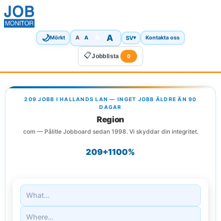
🌙
A
A
A
SV
▾
Mörkt
A
Kontakta oss
📋
Jobblista
0
209 JOBB I HALLANDS LAN — INGET JOBB ÄLDRE ÄN 90
DAGAR
Region
com — Pålitle Jobboard sedan 1998. Vi skyddar din integritet.
209+
1
100%