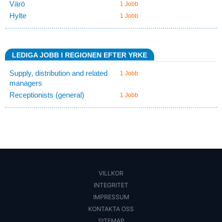
Värö
1 Jobb
Hylte
1 Jobb
LEDIGA JOBB I REGIONEN EFTER YRKE
Supply, distribution and related
1 Jobb
managers
Receptionists (general)
1 Jobb
VILLKOR
INTEGRITET
IMPRESSUM
KONTAKTA OSS
SITEMAP